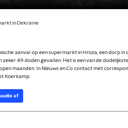
arkt in Oekraïne
ssische aanval op een supermarkt in Hroza, een dorp in 
ijn zeker 49 doden gevallen. Het is een van de dodelijkst
lopen maanden. In
Nieuws en Co
contact met correspo
ot Koerkamp.
 audio af