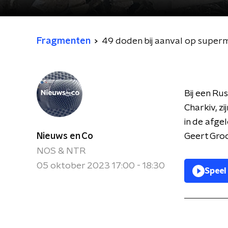
Fragmenten
49 doden bij aanval op superm
Bij een Ru
Charkiv, z
in de afge
Nieuws en Co
Geert Gro
NOS & NTR
05 oktober 2023 17:00 - 18:30
Speel