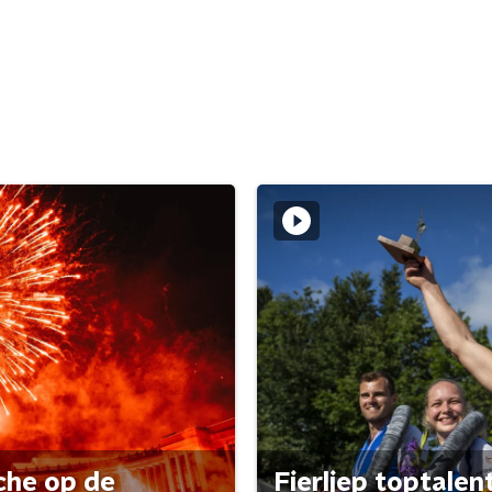
che op de
Fierljep toptalen