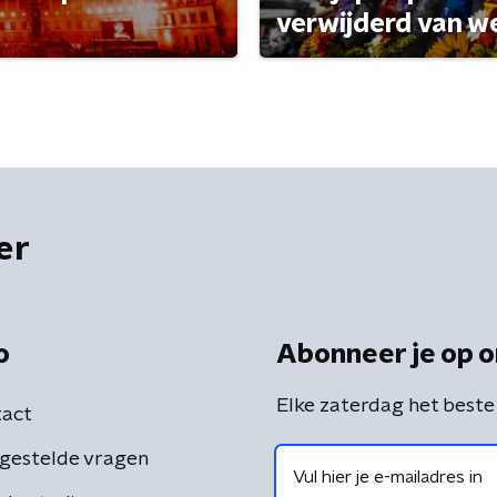
verwijderd van w
er
o
Abonneer je op o
Elke zaterdag het beste
act
gestelde vragen