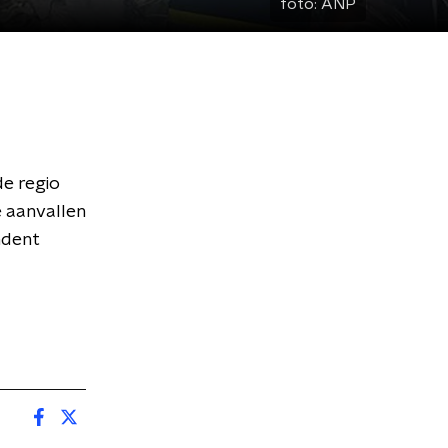
foto:
ANP
de regio
e aanvallen
ndent