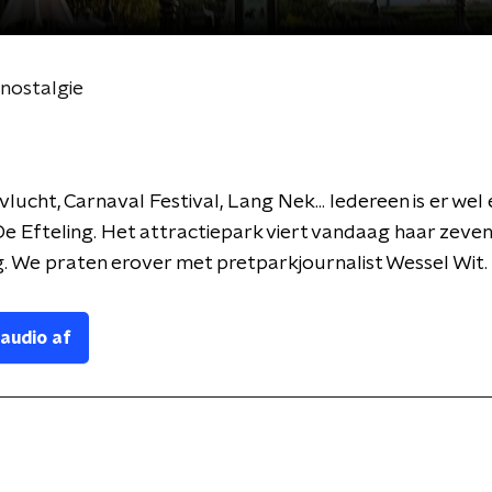
n nostalgie
ucht, Carnaval Festival, Lang Nek... Iedereen is er wel
e Efteling. Het attractiepark viert vandaag haar zeven
. We praten erover met pretparkjournalist Wessel Wit.
 audio af