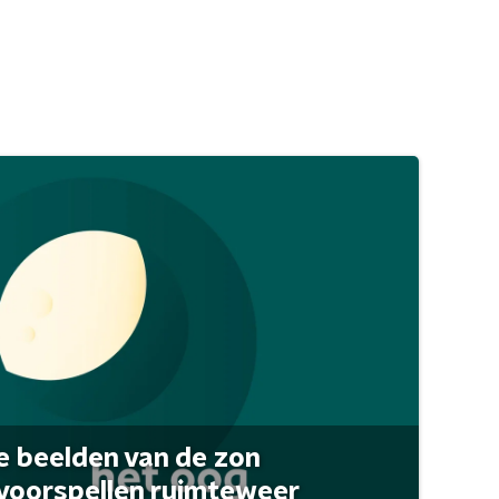
 beelden van de zon
 voorspellen ruimteweer