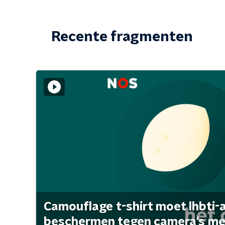
Recente fragmenten
Camouflage t-shirt moet lhbti-
beschermen tegen camera's met 