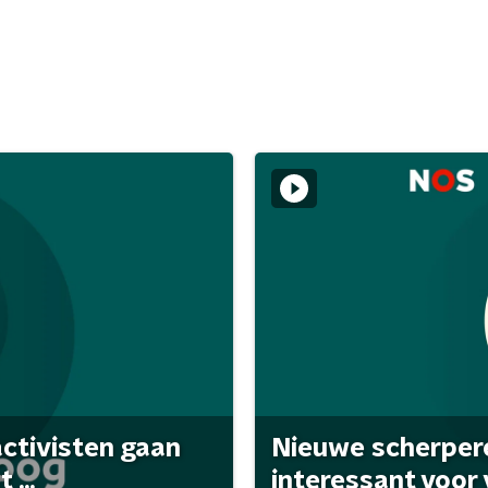
activisten gaan
Nieuwe scherpere
...
interessant voor