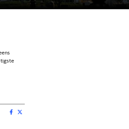
 eens
tigste