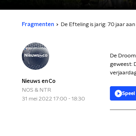
Fragmenten
De Efteling is jarig: 70 jaar aa
De Droomvl
geweest: D
verjaardag
Nieuws en Co
NOS & NTR
Speel
31 mei 2022 17:00 - 18:30