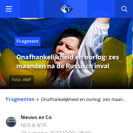
Fragment
Onafhankelijkheid en oorlog: zes
maanden na de Russisch inval
foto:
ANP
Fragmenten
Onafhankelijkheid en oorlog: zes maanden na de Russisch inval
Nieuws en Co
NOS & NTR