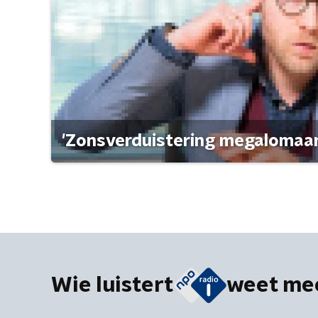
'Zonsverduistering megalomaan
Wie luistert
weet me