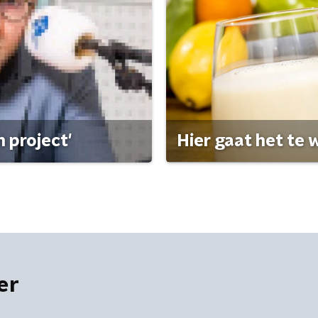
 project'
Hier gaat het te w
er