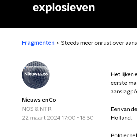
explosieven
Fragmenten
Steeds meer onrust over aans
Het lijken
eerste maa
aanslagpóg
Nieuws en Co
NOS & NTR
Een van de
22 maart 2024 17:00 - 18:30
Holland.
Politieche