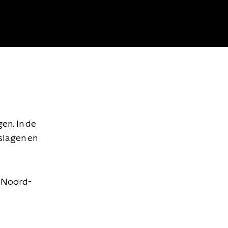
gen. In de
nslagen en
s Noord-