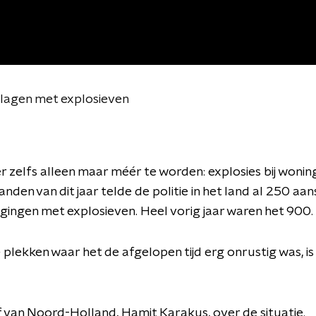
lagen met explosieven
 er zelfs alleen maar méér te worden: explosies bij wonin
nden van dit jaar telde de politie in het land al 250 aa
ingen met explosieven. Heel vorig jaar waren het 900.
 plekken waar het de afgelopen tijd erg onrustig was, i
f van Noord-Holland, Hamit Karakus, over de situatie.