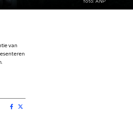
foto:
ANP
tie van
resenteren
n.