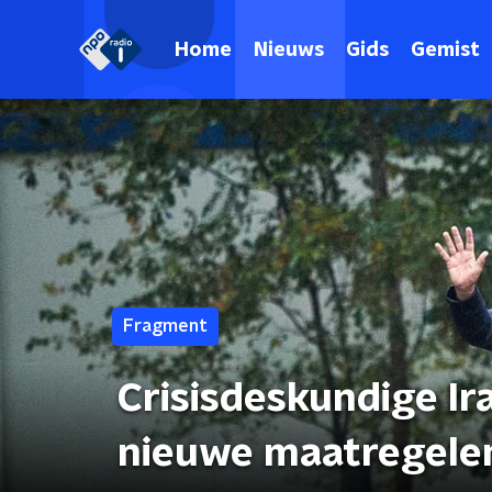
Home
Nieuws
Gids
Gemist
Fragment
Crisisdeskundige Ira
nieuwe maatregele