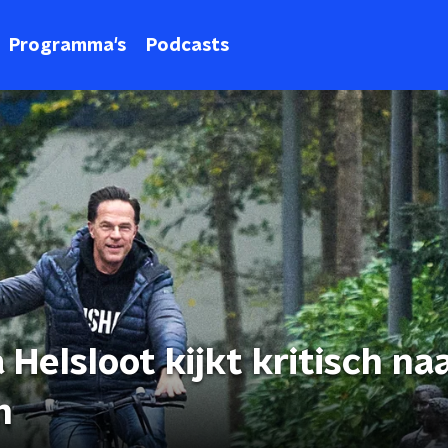
Programma's
Podcasts
 Helsloot kijkt kritisch na
n