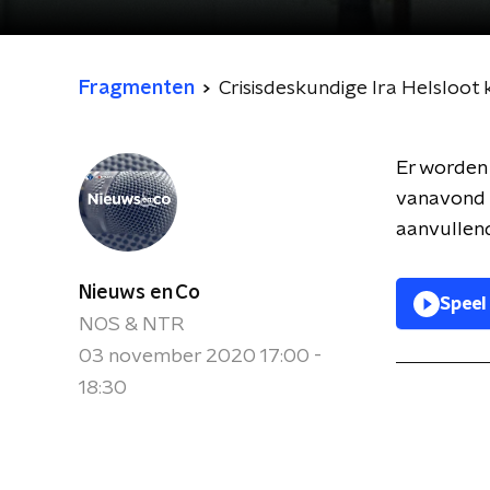
Fragmenten
Crisisdeskundige Ira Helsloot 
Er worden
vanavond 
aanvullend
Nieuws en Co
Speel
NOS & NTR
03 november 2020 17:00 -
18:30