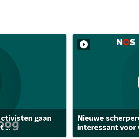
activisten gaan
Nieuwe scherpere
...
interessant voor