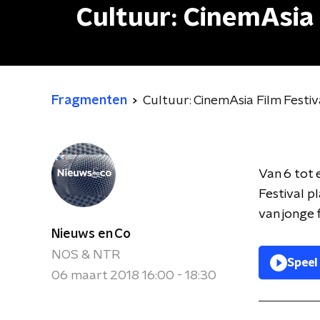
Cultuur: CinemAsia 
Fragmenten
Cultuur: CinemAsia Film Festiv
Van 6 tot 
Festival p
van jonge
Nieuws en Co
NOS & NTR
Speel
06 maart 2018 16:00 - 18:30