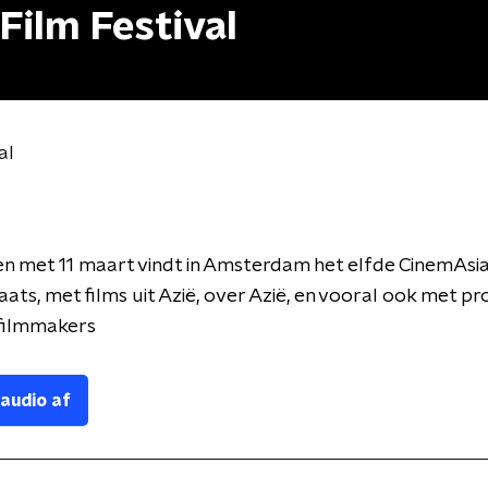
Film Festival
al
en met 11 maart vindt in Amsterdam het elfde CinemAsia
laats, met films uit Azië, over Azië, en vooral ook met p
 filmmakers
 audio af