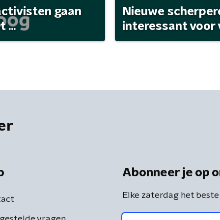
activisten gaan
Nieuwe scherpere
...
interessant voor
er
o
Abonneer je op o
Elke zaterdag het beste
act
gestelde vragen