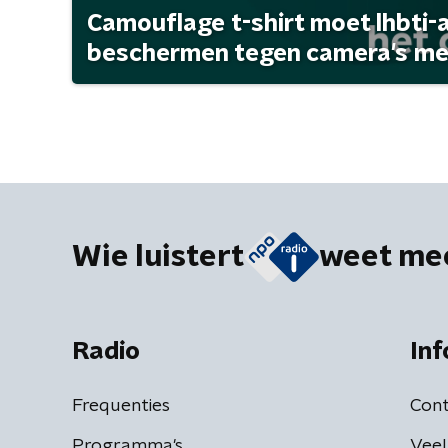
Camouflage t-shirt moet lhbti-
beschermen tegen camera's met 
Wie luistert
weet me
Radio
Inf
Frequenties
Cont
Programma's
Veel