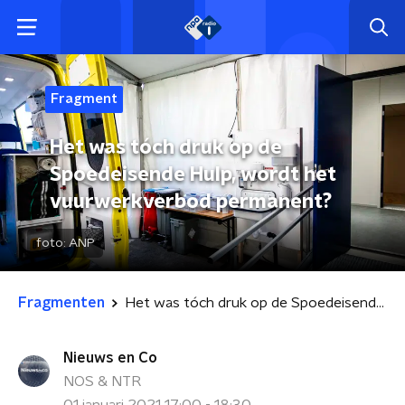
Fragment
Het was tóch druk op de
Spoedeisende Hulp, wordt het
vuurwerkverbod permanent?
foto:
ANP
Fragmenten
Het was tóch druk op de Spoedeisende Hulp, wordt het vuurwerkverbod permanent?
Nieuws en Co
NOS & NTR