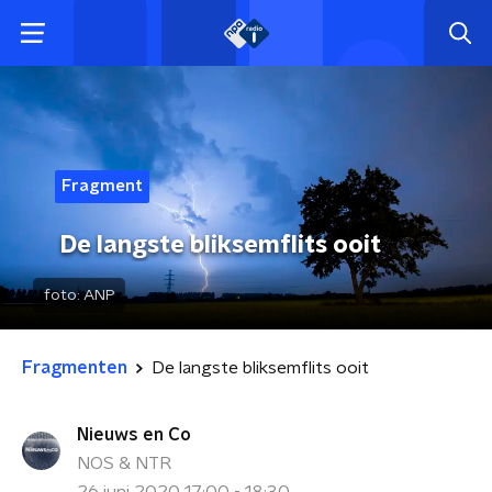
Fragment
De langste bliksemflits ooit
foto:
ANP
Fragmenten
De langste bliksemflits ooit
Nieuws en Co
NOS & NTR