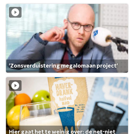
'Zonsverduistering megalomaan project'
Hier gaat het te weinig over: de net-niet