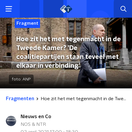
Fragment
Hoe zit het met tegenmacht in de
Tweede Kamer? 'De
coalitiepartijen staan teveel met
elkaar in verbinding'
foto:
ANP
Fragmenten
Hoe zit het met tegenmacht in de Tweede Kamer? 'De coalitiepartijen staan teveel met elkaar in verbinding'
Nieuws en Co
NOS & NTR