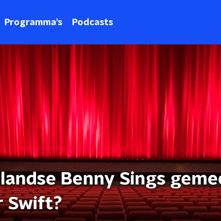
Programma's
Podcasts
rlandse Benny Sings geme
r Swift?