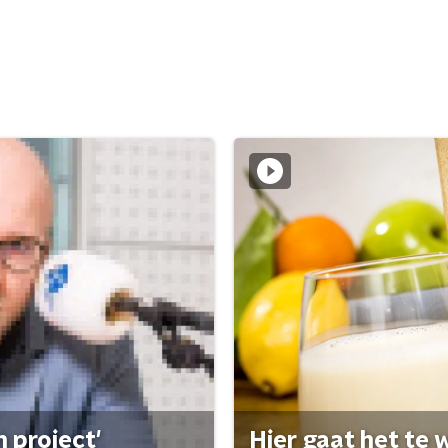
 project'
Hier gaat het te w