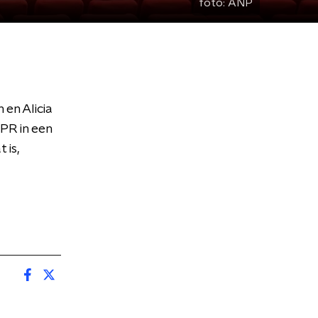
foto:
ANP
 en Alicia
PR in een
 is,