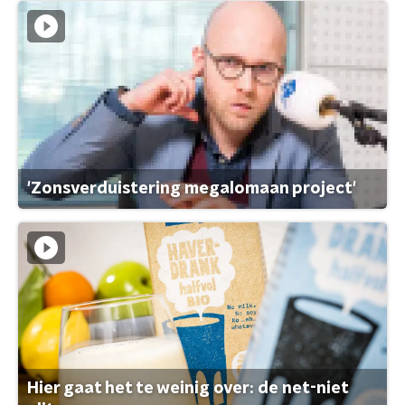
'Zonsverduistering megalomaan project'
Hier gaat het te weinig over: de net-niet