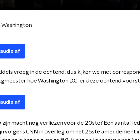
n Washington
 audio af
iddels vroeg in de ochtend, dus kijken we met correspo
gmeester hoe Washington D.C. er deze ochtend voorst
 audio af
zijn macht nog verliezen voor de 20ste? Een aantal le
ijn volgens CNN in overleg om het 25ste amendement in