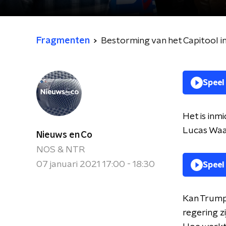
Fragmenten
Bestorming van het Capitool i
Speel
Het is inm
Lucas Waa
Nieuws en Co
NOS & NTR
07 januari 2021 17:00 - 18:30
Speel
Kan Trump 
regering z