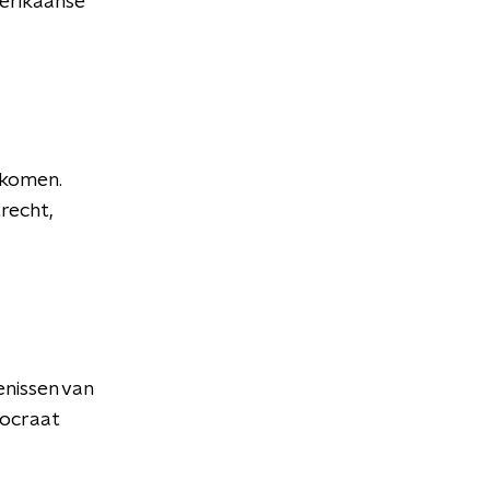
merikaanse
 komen.
recht,
enissen van
mocraat