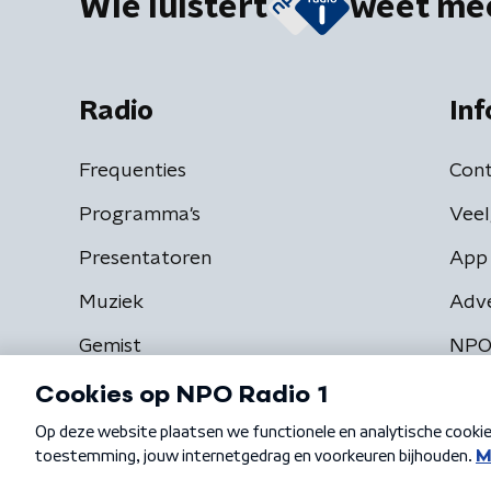
Wie luistert
weet me
Radio
Inf
Frequenties
Cont
Programma's
Veel
Presentatoren
App 
Muziek
Adv
Gemist
NPO
Algemene voorwaarden
Privacybeleid