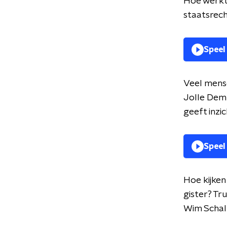
Hoe werkt 
staatsrech
Speel
Veel mense
Jolle Demm
geeft inzi
Speel
Hoe kijken
gister? T
Wim Schalk