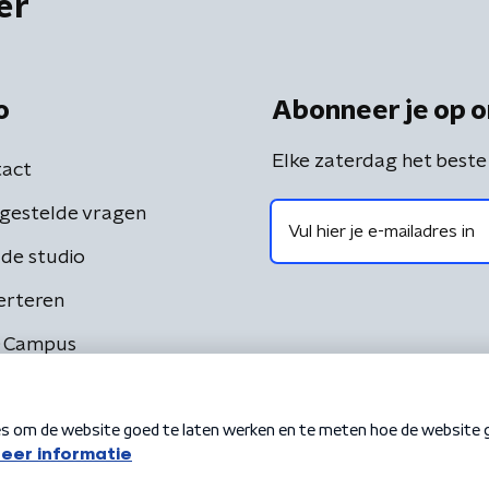
er
o
Abonneer je op o
Elke zaterdag het beste
act
gestelde vragen
de studio
erteren
 Campus