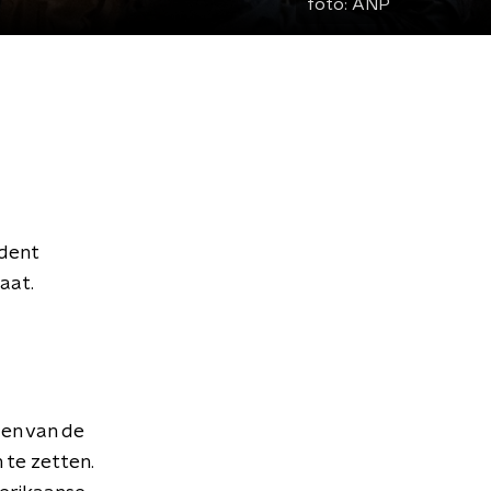
foto:
ANP
ndent
aat.
den van de
 te zetten.