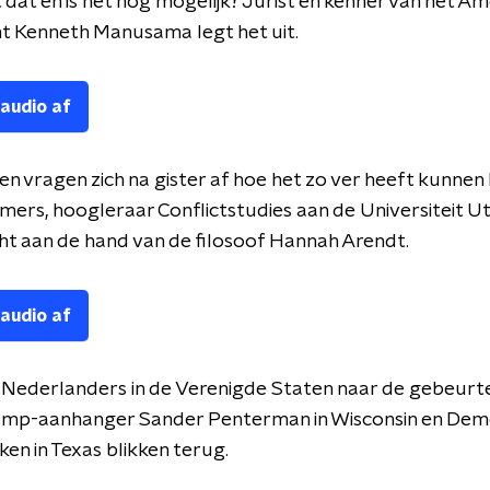
dat en is het nog mogelijk? Jurist en kenner van het A
t Kenneth Manusama legt het uit.
 audio af
n vragen zich na gister af hoe het zo ver heeft kunnen
ers, hoogleraar Conflictstudies aan de Universiteit Ut
cht aan de hand van de filosoof Hannah Arendt.
 audio af
 Nederlanders in de Verenigde Staten naar de gebeurt
rump-aanhanger Sander Penterman in Wisconsin en De
en in Texas blikken terug.