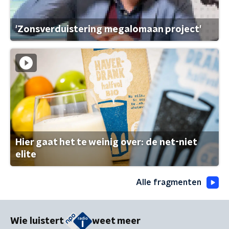
'Zonsverduistering megalomaan project'
Hier gaat het te weinig over: de net-niet
elite
Alle fragmenten
Wie luistert
weet meer