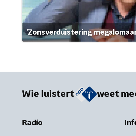
'Zonsverduistering megalomaan
Wie luistert
weet me
Radio
Inf