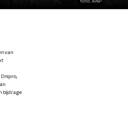
foto:
ANP
en van
at
Dnipro,
van
n bijdrage