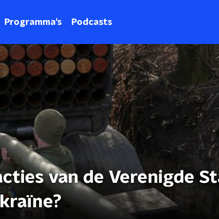
Programma's
Podcasts
cties van de Verenigde S
ekraïne?