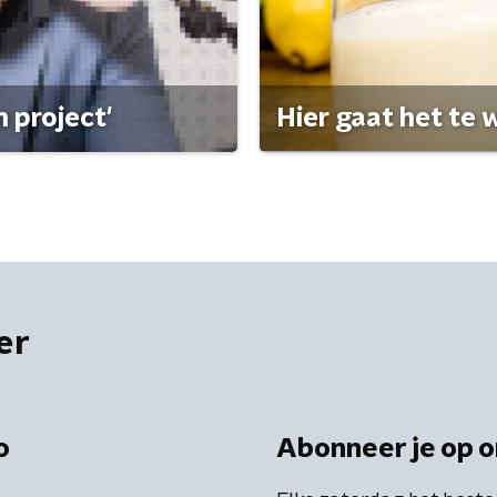
 project'
Hier gaat het te w
er
o
Abonneer je op o