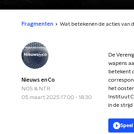
Fragmenten
Wat betekenen de acties van d
De Verenig
wapens aan
betekent d
Nieuws en Co
correspon
het oosten
NOS & NTR
Instituut 
05 maart 2025 17:00 - 18:30
in de strij
Speel