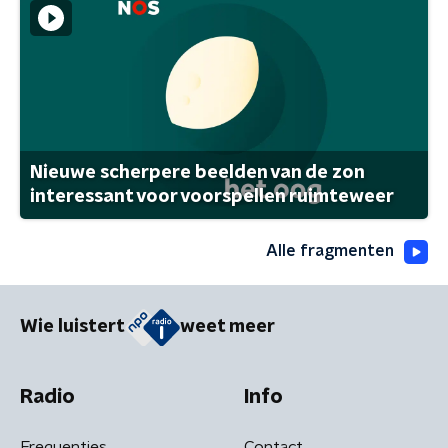
Nieuwe scherpere beelden van de zon
interessant voor voorspellen ruimteweer
Alle fragmenten
Wie luistert
weet meer
Radio
Info
Frequenties
Contact