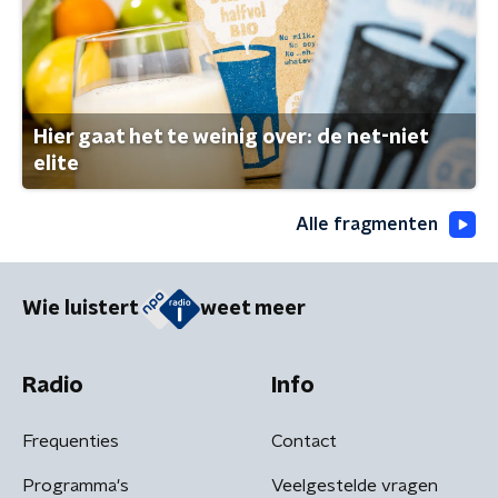
Hier gaat het te weinig over: de net-niet
elite
Alle fragmenten
Wie luistert
weet meer
Radio
Info
Frequenties
Contact
Programma's
Veelgestelde vragen