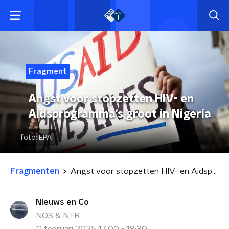
Fragment
Angst voor stopzetten HIV- en
Aidsprogramma's groot in Nigeria
foto:
EPA
Fragmenten
Angst voor stopzetten HIV- en Aidsprogramma's groot in Nigeria
Nieuws en Co
NOS & NTR