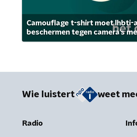
Camouflage t-shirt moet lhbti-
beschermen tegen camera's met 
Wie luistert
weet me
Radio
Inf