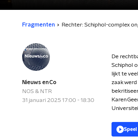
Fragmenten
Rechter: Schiphol-complex ong
De rechtb
Schiphol o
lijkt te v
Nieuws en Co
zaak werd
bekritisee
NOS & NTR
Karen Geer
31 januari 2025 17:00 - 18:30
Universite
Speel