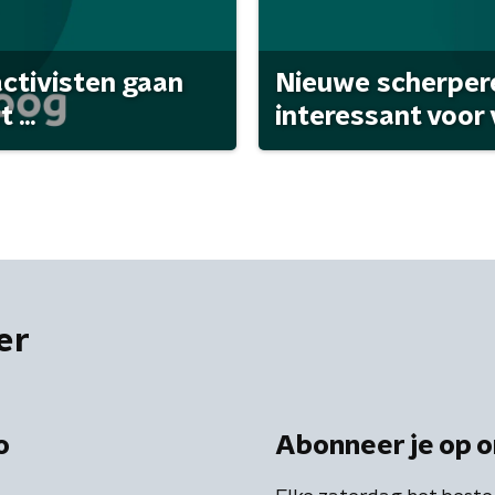
activisten gaan
Nieuwe scherpere
...
interessant voor
er
o
Abonneer je op o