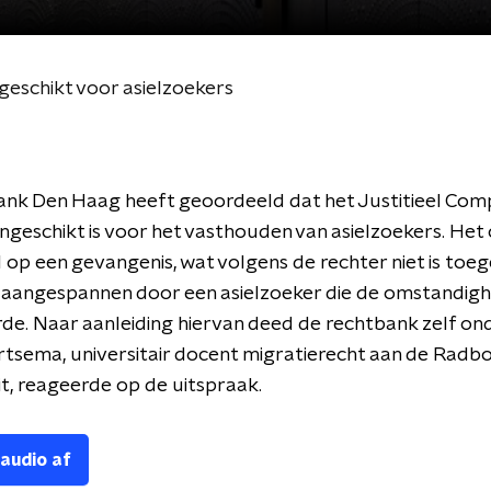
eschikt voor asielzoekers
ank Den Haag heeft geoordeeld dat het Justitieel Com
ngeschikt is voor het vasthouden van asielzoekers. He
eel op een gevangenis, wat volgens de rechter niet is toe
 aangespannen door een asielzoeker die de omstandig
rde. Naar aanleiding hiervan deed de rechtbank zelf on
tsema, universitair docent migratierecht aan de Radb
it, reageerde op de uitspraak.
 audio af