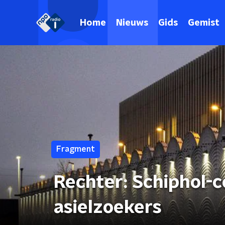
Home
Nieuws
Gids
Gemist
Fragment
Rechter: Schiphol-
asielzoekers