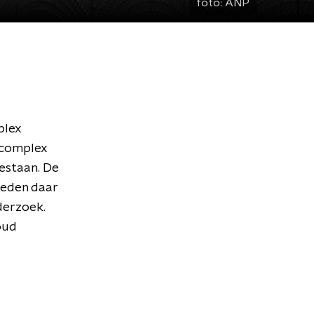
foto:
ANP
plex
t complex
gestaan. De
heden daar
derzoek.
oud