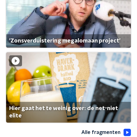
'Zonsverduistering megalomaan project'
Hier gaat het te weinig over: de net-niet
elite
Alle fragmenten