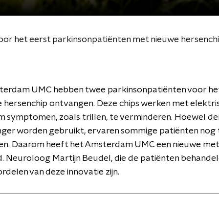
r het eerst parkinsonpatiënten met nieuwe hersench
sterdam UMC hebben twee parkinsonpatiënten voor het
 hersenchip ontvangen. Deze chips werken met elektri
m symptomen, zoals trillen, te verminderen. Hoewel der
anger worden gebruikt, ervaren sommige patiënten nog 
gen. Daarom heeft het Amsterdam UMC een nieuwe me
. Neuroloog Martijn Beudel, die de patiënten behandeld
rdelen van deze innovatie zijn.