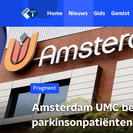
Home
Nieuws
Gids
Gemist
Fragment
Amsterdam UMC beh
parkinsonpatiënten