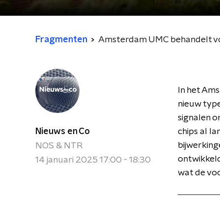
Fragmenten
Amsterdam UMC behandelt voo
In het Am
nieuw type
signalen o
Nieuws en Co
chips al l
bijwerkin
NOS & NTR
ontwikkeld
14 januari 2025 17:00 - 18:30
wat de voo