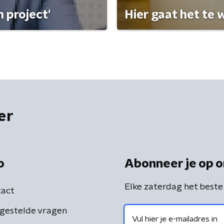
 project'
Hier gaat het te w
er
o
Abonneer je op o
Elke zaterdag het beste
act
gestelde vragen