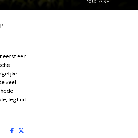
foto:
ANP
ip
 eerst een
sche
gelijke
te veel
thode
e, legt uit