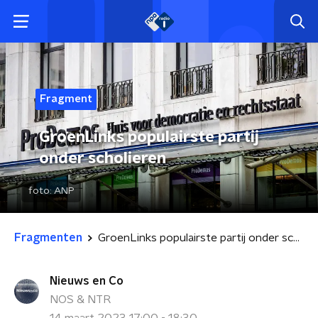
Fragment
GroenLinks populairste partij
onder scholieren
foto:
ANP
Fragmenten
GroenLinks populairste partij onder scholieren
Nieuws en Co
NOS & NTR