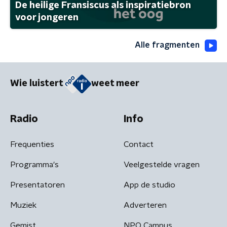
De heilige Fransiscus als inspiratiebron
voor jongeren
Alle fragmenten
Wie luistert
weet meer
Radio
Info
Frequenties
Contact
Programma's
Veelgestelde vragen
Presentatoren
App de studio
Muziek
Adverteren
Gemist
NPO Campus