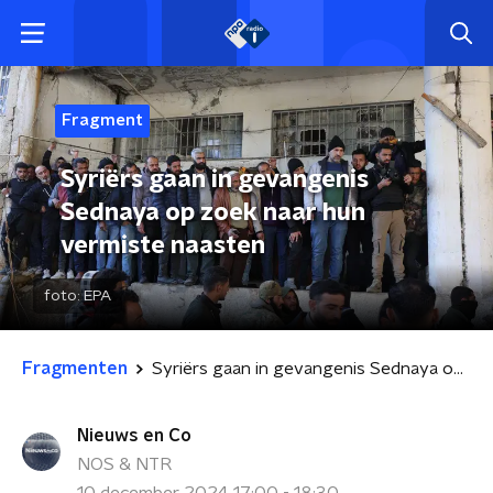
Fragment
Syriërs gaan in gevangenis
Sednaya op zoek naar hun
vermiste naasten
foto:
EPA
Fragmenten
Syriërs gaan in gevangenis Sednaya op zoek naar hun vermiste naasten
Nieuws en Co
NOS & NTR