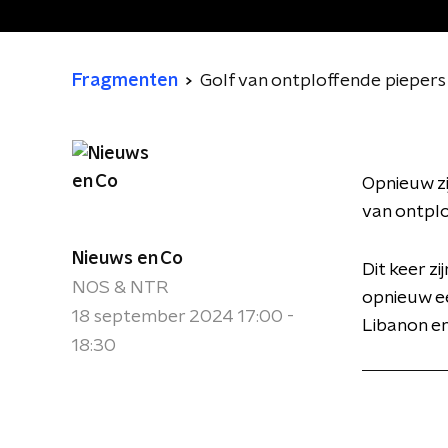
Fragmenten
Golf van ontploffende pieper
Opnieuw zi
van ontplo
Nieuws en Co
Dit keer z
NOS & NTR
opnieuw ee
18 september 2024 17:00 -
Libanon en
18:30