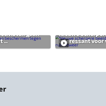
activisten gaan
Nieuwe scherpere
...
interessant voor
er