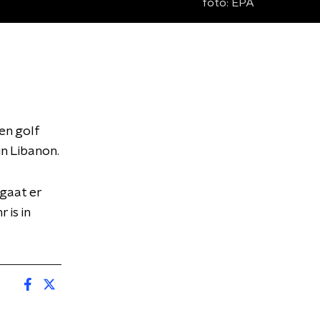
foto:
EPA
en golf
n Libanon.
 gaat er
 is in