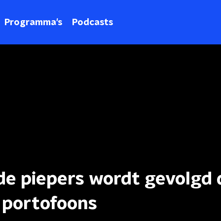
Programma's
Podcasts
de piepers wordt gevolgd 
 portofoons