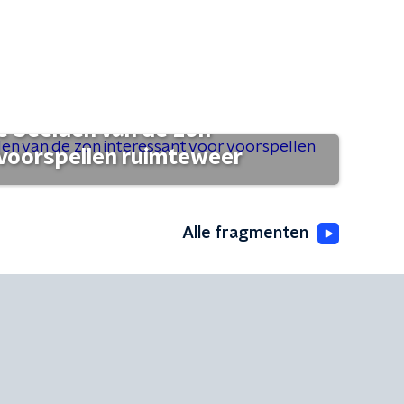
 beelden van de zon
 voorspellen ruimteweer
Alle fragmenten