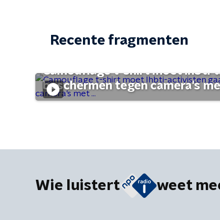
Recente fragmenten
Camouflage t-shirt moet lhbti-
beschermen tegen camera's met 
Wie luistert
weet me