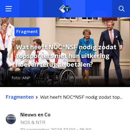
Fragment
Wat heeft NOC*NSF nodig zodat
topsporters niet hun uitkering
hoeven terug te betalen?
foto:
ANP
Fragmenten
Wat heeft NOC*NSF nodig zodat topsporters niet hun uitkering hoeven terug te betalen?
Nieuws en Co
NOS & NTR