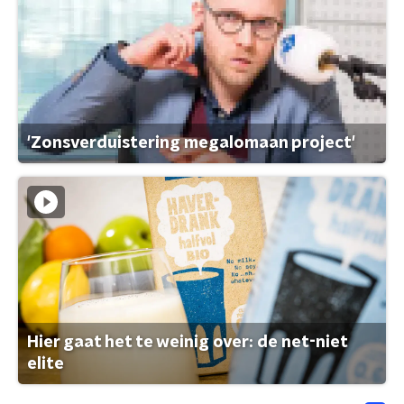
'Zonsverduistering megalomaan project'
Hier gaat het te weinig over: de net-niet
elite