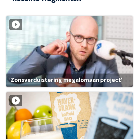
'Zonsverduistering megalomaan project'