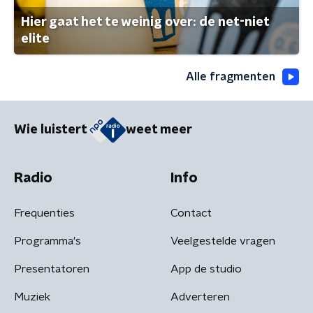
Hier gaat het te weinig over: de net-niet
elite
Alle fragmenten
Wie luistert
weet meer
Radio
Info
Frequenties
Contact
Programma's
Veelgestelde vragen
Presentatoren
App de studio
Muziek
Adverteren