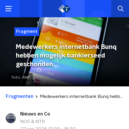
Fragment
Medewerkers internetbank Bunq
hebben mogelijk bankierseed
geschonden
foto:
ANP
Fragmenten
Medewerkers internetbank Bunq hebben mogelijk bankierseed geschonden
Nieuws en Co
NOS & NTR