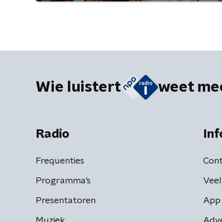
Wie luistert
weet me
Radio
Inf
Frequenties
Cont
Programma's
Veel
Presentatoren
App 
Muziek
Adv