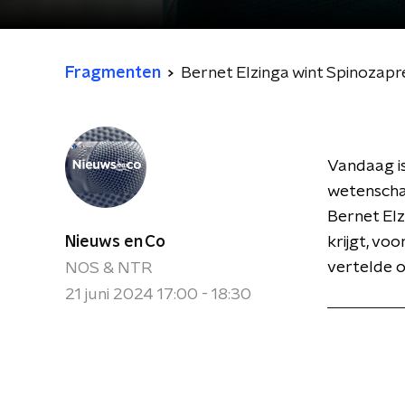
Fragmenten
Bernet Elzinga wint Spinozap
Vandaag i
wetenscha
Bernet Elz
Nieuws en Co
krijgt, vo
vertelde 
NOS & NTR
21 juni 2024 17:00 - 18:30