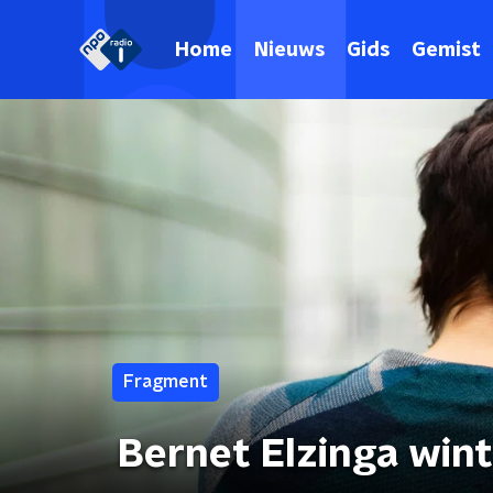
Home
Nieuws
Gids
Gemist
Fragment
Bernet Elzinga win