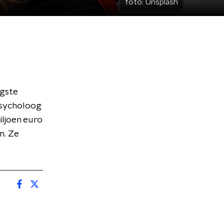
foto:
Unsplash
ogste
psycholoog
iljoen euro
n. Ze