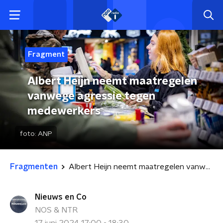
Fragment
Albert Heijn neemt maatregelen
vanwege agressie tegen
medewerkers
foto:
ANP
Fragmenten
Albert Heijn neemt maatregelen vanwege agressie tegen medewerkers
Nieuws en Co
NOS & NTR