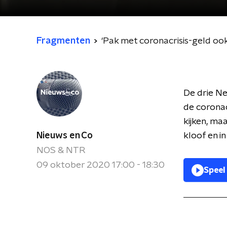
Fragmenten
‘Pak met coronacrisis-geld ook
De drie Ne
de coronac
kijken, ma
Nieuws en Co
kloof en i
NOS & NTR
09 oktober 2020 17:00 - 18:30
Speel