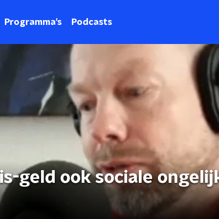
Programma's
Podcasts
is-geld ook sociale ongelij