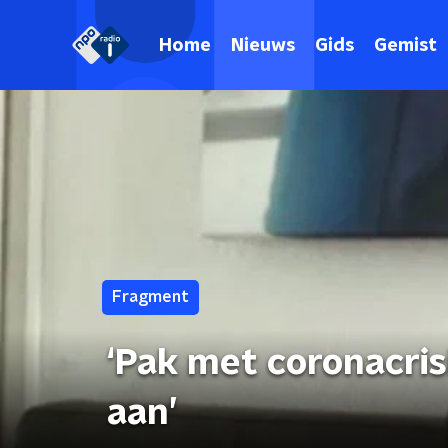
Home
Nieuws
Gids
Gemist
Fragment
‘Pak met coronacris
aan’