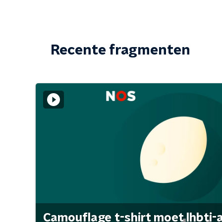
Recente fragmenten
Camouflage t-shirt moet lhbti-