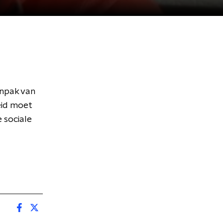
anpak van
eid moet
 sociale