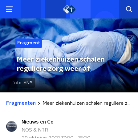
Fragment
Meer ziekenhuizen schalen
reguliere zorg weer af
foto:
ANP
Fragmenten
Meer ziekenhuizen schalen reguliere zorg weer af
Nieuws en Co
NOS & NTR