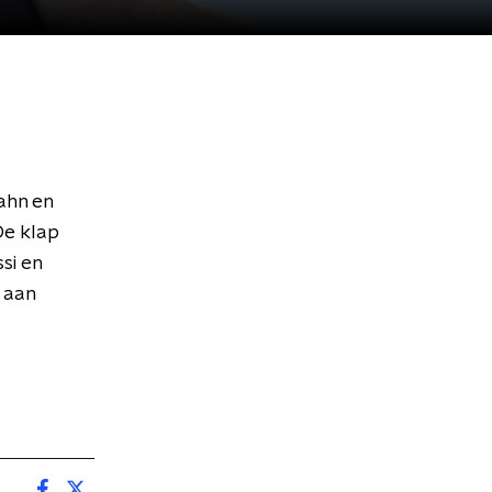
ahn en
De klap
si en
j aan