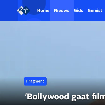
Home
Nieuws
Gids
Gemist
Fragment
'Bollywood gaat fi