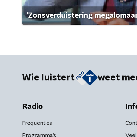
'Zonsverduistering megalomaan
Wie luistert
weet me
Radio
Inf
Frequenties
Cont
Programma's
Veel