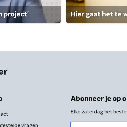
 project'
Hier gaat het te w
er
o
Abonneer je op o
Elke zaterdag het beste
act
gestelde vragen