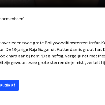
norm missen'
 overleden twee grote Bollywoodfilmsterren: Irrfan K
or. De 18-jarige Raja Gogar uit Rotterdam is groot fan. 
ok hard aan bij hem: ‘Dit is heftig. Vergelijk het met Mes
t zijn gewoon twee grote sterren die je mist”, vertelt hi
 audio af