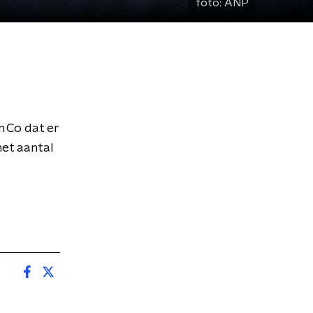
foto:
ANP
n Co dat er
et aantal
?