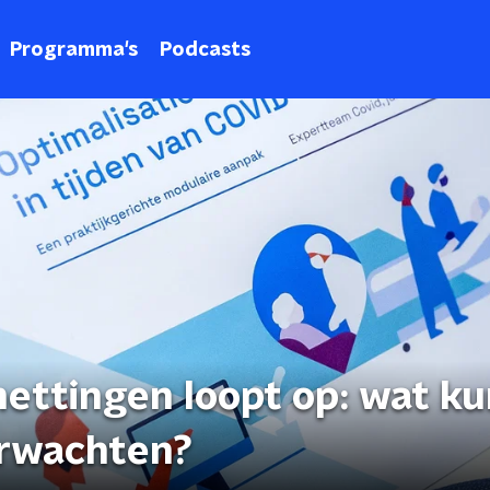
Programma's
Podcasts
ettingen loopt op: wat k
erwachten?