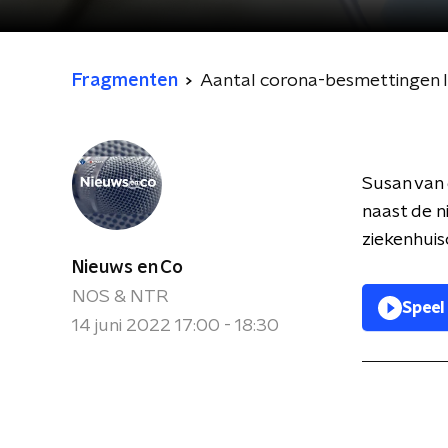
Fragmenten
Aantal corona-besmettingen l
Susan van 
naast de 
ziekenhui
Nieuws en Co
NOS & NTR
Speel
14 juni 2022 17:00 - 18:30