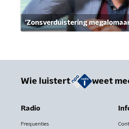
'Zonsverduistering megalomaan
Wie luistert
weet me
Radio
Inf
Frequenties
Cont