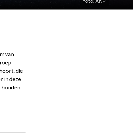
foto:
ANP
am van
groep
hoort, die
en in deze
verbonden