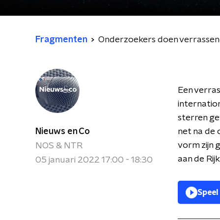
Fragmenten
Onderzoekers doen verrassend
Een verras
internatio
sterren ge
Nieuws en Co
net na de 
vorm zijn 
NOS & NTR
aan de Rijk
05 januari 2022 17:00 - 18:30
Speel