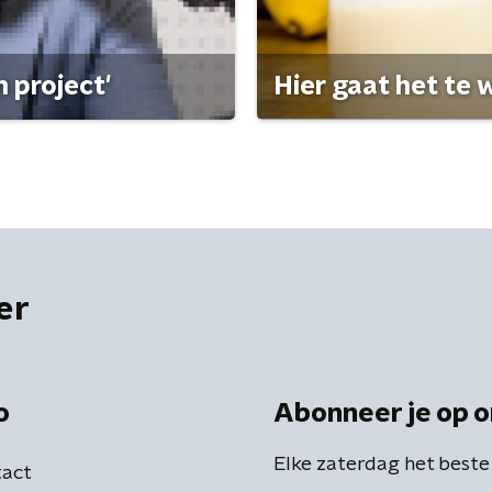
 project'
Hier gaat het te w
er
o
Abonneer je op o
Elke zaterdag het beste
act