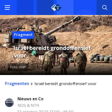
Fragment
Israël bereidt grondoffensief
voor
foto:
ANP
Fragmenten
Israël bereidt grondoffensief voor
Nieuws en Co
NOS & NTR