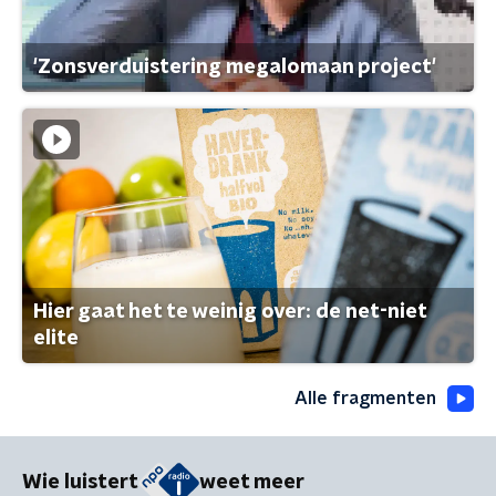
'Zonsverduistering megalomaan project'
Hier gaat het te weinig over: de net-niet
elite
Alle fragmenten
Wie luistert
weet meer