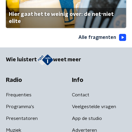
Hier gaat het te weinig over: de net-niet
elite
Alle fragmenten
Wie luistert
weet meer
Radio
Info
Frequenties
Contact
Programma's
Veelgestelde vragen
Presentatoren
App de studio
Muziek
Adverteren