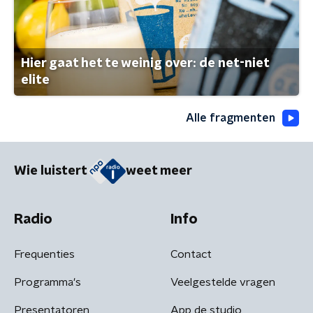
Hier gaat het te weinig over: de net-niet
elite
Alle fragmenten
Wie luistert
weet meer
Radio
Info
Frequenties
Contact
Programma's
Veelgestelde vragen
Presentatoren
App de studio