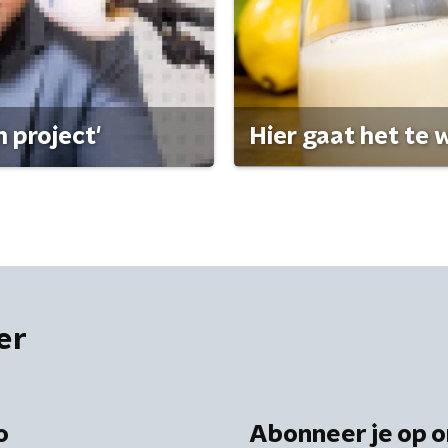
 project'
Hier gaat het te w
er
o
Abonneer je op o