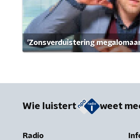
'Zonsverduistering megalomaan
Wie luistert
weet me
Radio
Inf