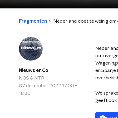
Fragmenten
'Nederland doet te weinig om 
Nederland 
om overge
Wageningen
Nieuws en Co
en Spanje 
overheidsb
NOS & NTR
07 december 2022 17:00 -
We spraken
18:30
geeft ook 