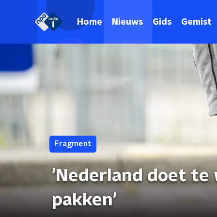
Home
Nieuws
Gids
Gemist
Fragment
'Nederland doet te
pakken'