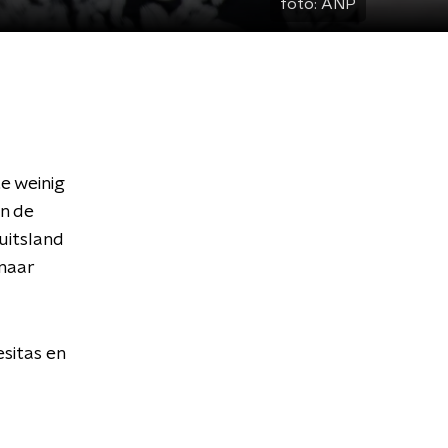
foto:
ANP
e weinig
n de
uitsland
 naar
sitas en