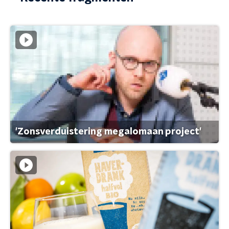
'Zonsverduistering megalomaan project'