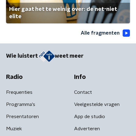
Hier gaat het te weinig over: de net-niet
elite
Alle fragmenten
Wie luistert
weet meer
Radio
Info
Frequenties
Contact
Programma's
Veelgestelde vragen
Presentatoren
App de studio
Muziek
Adverteren