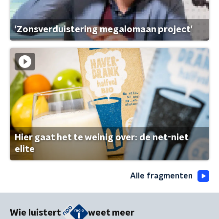
'Zonsverduistering megalomaan project'
Hier gaat het te weinig over: de net-niet
elite
Alle fragmenten
Wie luistert
weet meer