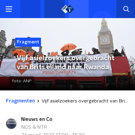
Fragment
Vijf asielzoekers overgebracht
van Brits eiland naar Rwanda
foto:
ANP
Fragmenten
Vijf asielzoekers overgebracht van Brits eiland naar Rwanda
Nieuws en Co
NOS & NTR