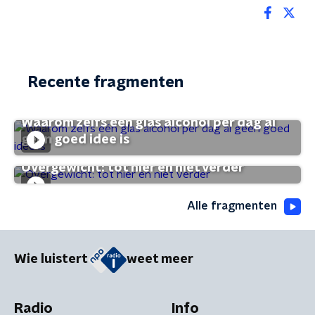
Recente fragmenten
Waarom zelfs één glas alcohol per dag al
geen goed idee is
Overgewicht: tot hier en niet verder
Alle fragmenten
Wie luistert
weet meer
Radio
Info