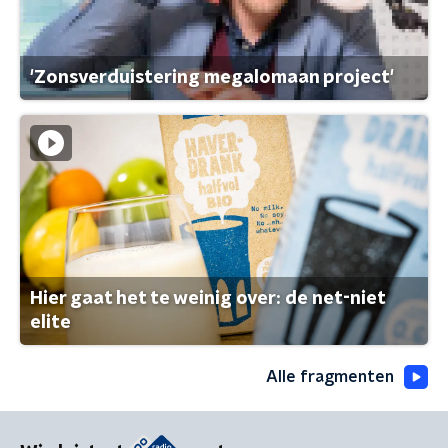
'Zonsverduistering megalomaan project'
Hier gaat het te weinig over: de net-niet
elite
Alle fragmenten