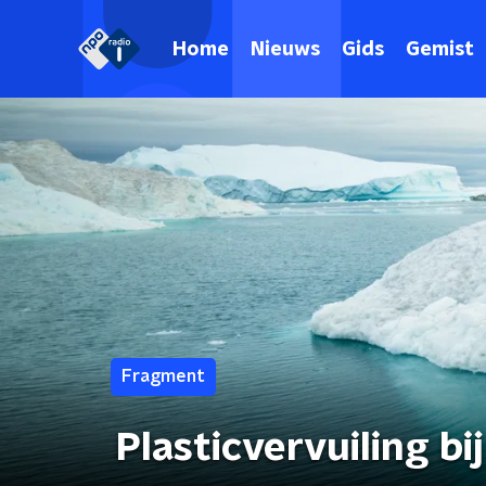
Home
Nieuws
Gids
Gemist
Fragment
Plasticvervuiling bi