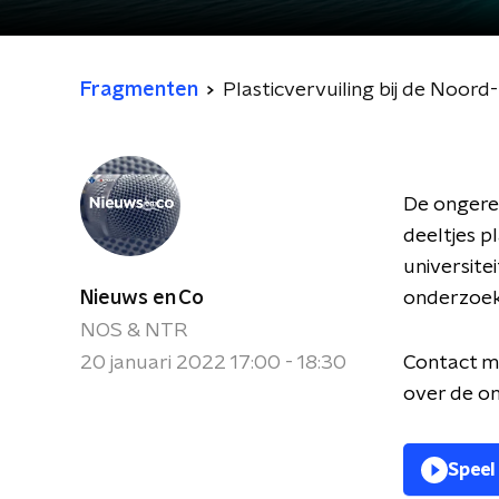
Fragmenten
Plasticvervuiling bij de Noord
De ongerep
deeltjes p
universite
Nieuws en Co
onderzoek 
NOS & NTR
20 januari 2022 17:00 - 18:30
Contact m
over de o
Speel