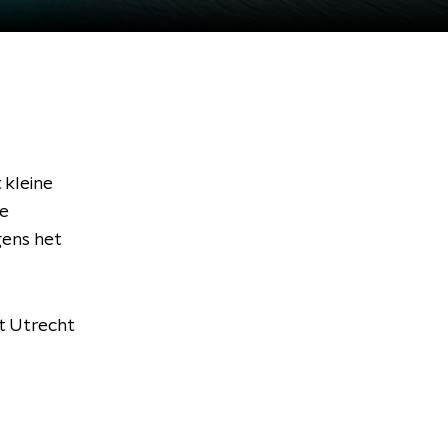
 kleine
de
gens het
t Utrecht