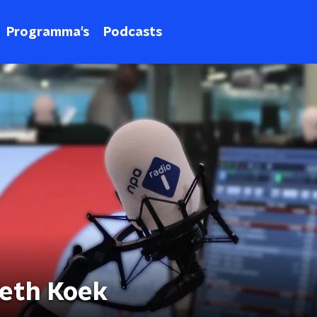
Programma's
Podcasts
beth Koek