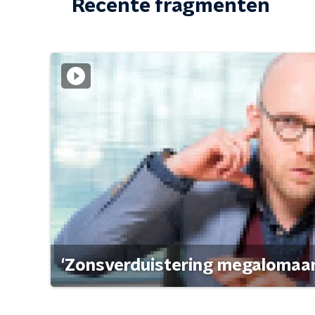
Recente fragmenten
'Zonsverduistering megalomaan