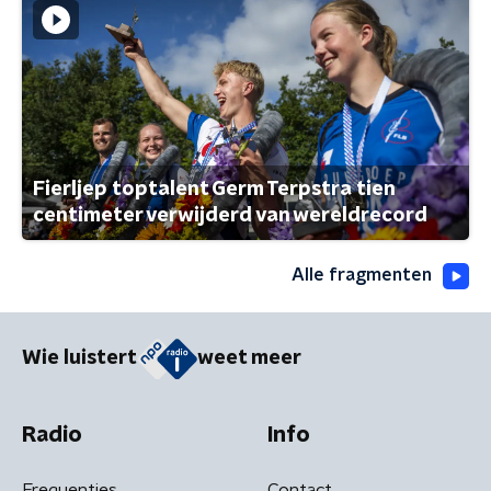
Fierljep toptalent Germ Terpstra tien
centimeter verwijderd van wereldrecord
Alle fragmenten
Wie luistert
weet meer
Radio
Info
Frequenties
Contact