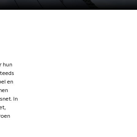
r hun
steeds
bel en
nnen
snet. In
et,
roen