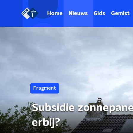
Home
Nieuws
Gids
Gemist
Fragment
Subsidie zonnepanee
erbij?