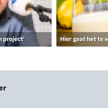
 project'
Hier gaat het te w
er