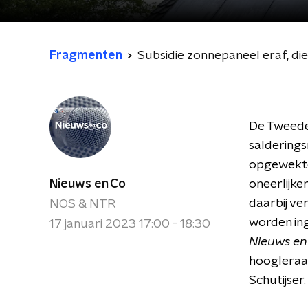
Fragmenten
Subsidie zonnepaneel eraf, die 
De Tweede
salderings
opgewekte
Nieuws en Co
oneerlijke
daarbij ve
NOS & NTR
worden ing
17 januari 2023 17:00 - 18:30
Nieuws en
hoogleraa
Schutijser.