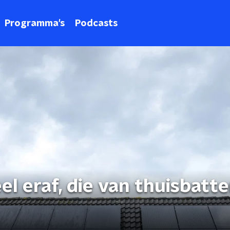
Programma's
Podcasts
l eraf, die van thuisbatter