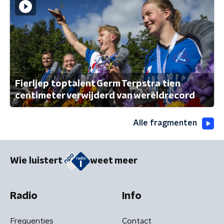
Fierljep toptalent Germ Terpstra tien
centimeter verwijderd van wereldrecord
Alle fragmenten
Wie luistert
weet meer
Radio
Info
Frequenties
Contact