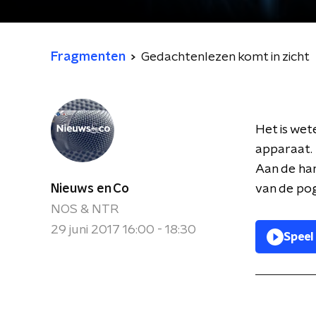
Fragmenten
Gedachtenlezen komt in zicht
Het is we
apparaat. 
Aan de ha
Nieuws en Co
van de pog
NOS & NTR
29 juni 2017 16:00 - 18:30
Speel