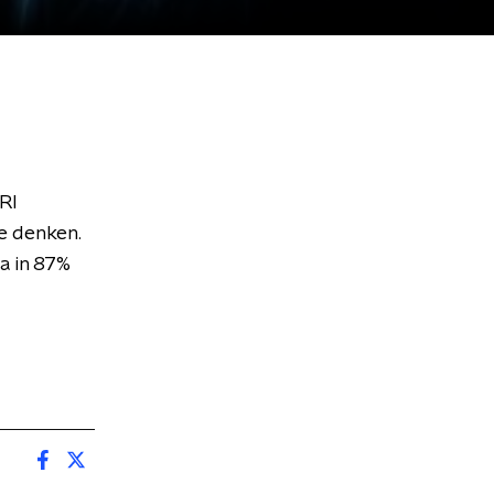
RI
e denken.
a in 87%