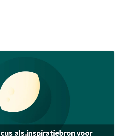
scus als inspiratiebron voor